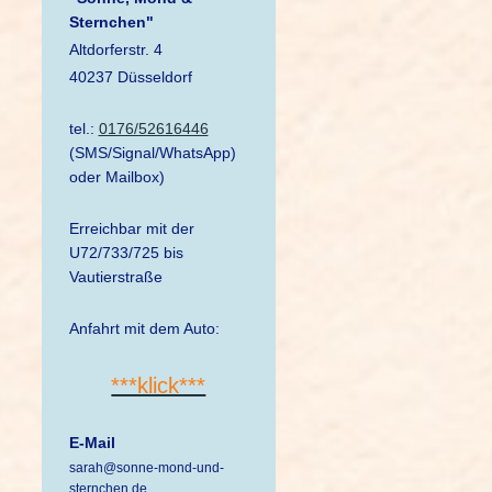
Sternchen"
Altdorferstr. 4
40237 Düsseldorf
tel.:
0176/52616446
(SMS/Signal/WhatsApp)
oder Mailbox)
Erreichbar mit der
U72/733/725 bis
Vautierstraße
Anfahrt mit dem Auto:
***klick***
E-Mail
sarah@sonne-mond-und-
sternchen.de