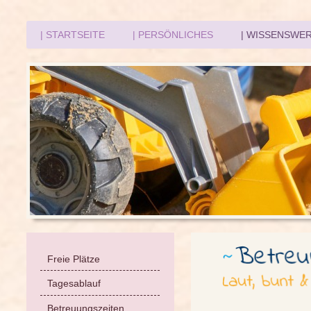
| STARTSEITE
| PERSÖNLICHES
| WISSENSWE
Freie Plätze
Tagesablauf
Betreuungszeiten