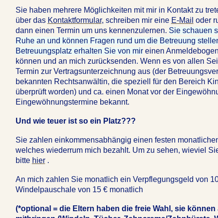
Sie haben mehrere Möglichkeiten mit mir in Kontakt zu tre
über das
Kontaktformular
, schreiben mir eine
E-Mail
oder r
dann einen Termin um uns kennenzulernen.
Sie schauen si
Ruhe an und können Fragen rund um die Betreuung stellen
Betreuungsplatz erhalten Sie von mir
einen Anmeldebogen 
können und an mich zurücksenden. Wenn es von allen Sei
Termin zur Vertragsunterzeichnung aus (der Betreuungsvertra
bekannten Rechtsanwältin, die speziell für den Bereich Kin
überprüft worden) und ca. einen Monat vor der Eingewöhn
Eingewöhnungstermine bekannt.
Und wie teuer ist so ein Platz???
Sie zahlen einkommensabhängig einen festen monatliche
welches wiederrum mich bezahlt. Um zu sehen, wieviel Si
bitte
hier
.
An mich zahlen Sie monatlich ein Verpflegungsgeld von 10
Windelpauschale von 15 € monatlich
(*optional = die Eltern haben die freie Wahl, sie können