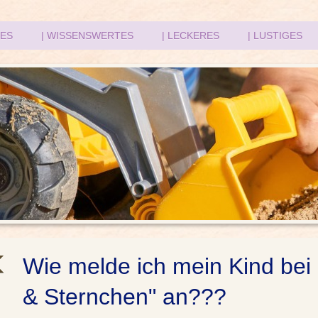
HES
| WISSENSWERTES
| LECKERES
| LUSTIGES
Wie melde ich mein Kind be
& Sternchen" an???