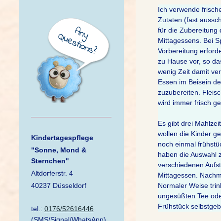
Ich verwende frisch
Zutaten (fast aussch
für die Zubereitung
Mittagessens. Bei Sp
Vorbereitung erford
zu Hause vor, so da
wenig Zeit damit ve
Essen im Beisein de
zuzubereiten. Fleis
wird immer frisch ge
Es gibt drei Mahlzei
wollen die Kinder g
Kindertagespflege
noch einmal frühst
"Sonne, Mond &
haben die Auswahl z
Sternchen"
verschiedenen Aufstr
Altdorferstr. 4
Mittagessen. Nachm
40237 Düsseldorf
Normaler Weise trink
ungesüßten Tee oder
Frühstück selbstge
tel.:
0176/52616446
(SMS/Signal/WhatsApp)